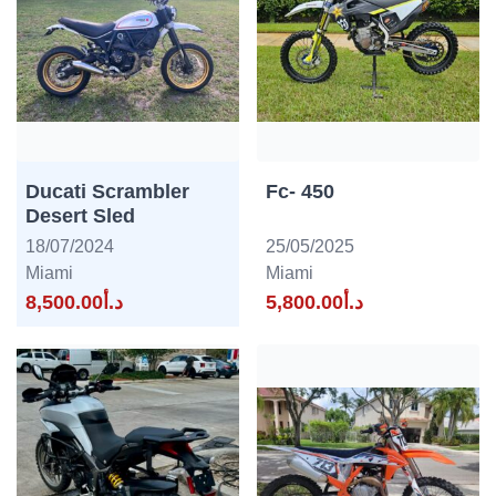
Ducati Scrambler
Fc- 450
Desert Sled
18/07/2024
25/05/2025
Miami
Miami
د.أ5,800.00
د.أ8,500.00