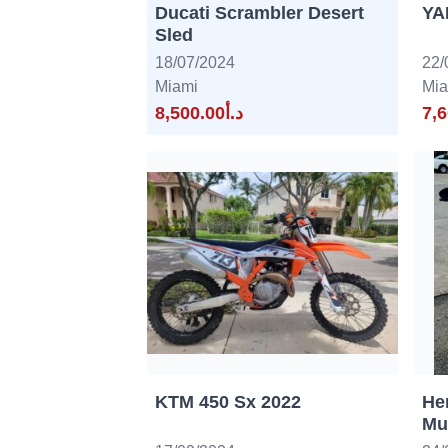
Ducati Scrambler Desert
YA
Sled
18/07/2024
22/
Miami
Mia
د.أ8,500.00
KTM 450 Sx 2022
He
Mul