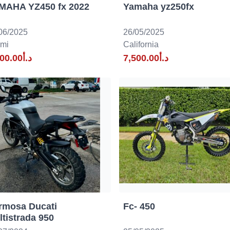
MAHA YZ450 fx 2022
Yamaha yz250fx
06/2025
26/05/2025
mi
California
د.أ7,500.00
د.أ7,600.00
rmosa Ducati
Fc- 450
tistrada 950